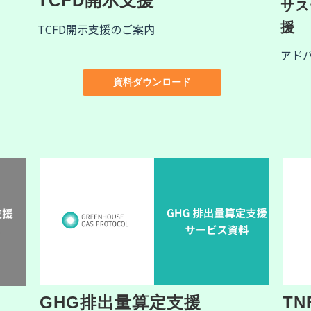
TCFD開示支援
サス
援
TCFD開示支援のご案内
アド
資料ダウンロード
GHG排出量算定支援
T