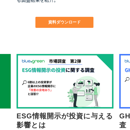
資料ダウンロード
NEW
NEW
ESG情報開示が投資に与える
G
影響とは
査